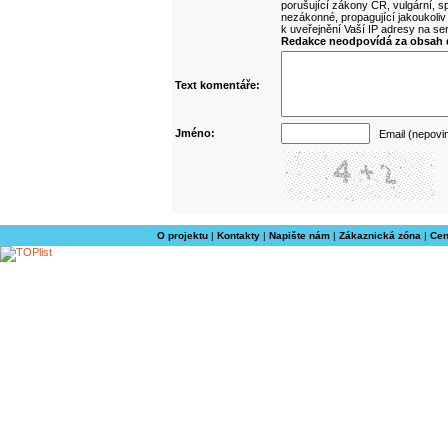
porušující zákony ČR, vulgární, sp
nezákonné, propagující jakoukoliv
k uveřejnění Vaší IP adresy na s
Redakce neodpovídá za obsah d
Text komentáře:
Jméno:
Email (nepovi
O projektu
|
Kontakty
|
Napište nám
|
Zákaznická zóna
|
Cen