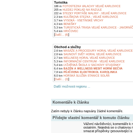
Turistika
186 m
FOTOSTEZKA VALACHY VELKÉ KARLOVICE
205 m
HLEDEJ POKLAD NA RAZULE
222 m
STEZKY PORTÁŠE MALINY - VELKÉ KARLOVICE
2,3 km
KULÍŠKOVA STEZKA - VELKÉ KARLOVICE
3,7 km
VYSOKÁ - VSETÍNSKÉ VRCHY
4,3 km
BENEŠKY
5,3 km
TURISTICKÁ TRASA VELKÉ KARLOVICE - JAVORNÍ
5,4 km
HRIČOVEC
[
]
Další... (6)
Obchod a služby
2,6 km
MASÁŽE A PROCEDURY HORAL VELKÉ KARLOVICE
2,6 km
SAUNOVÝ SVĚT HORAL VELKÉ KARLOVICE
2,7 km
WELLNESS HORAL VELKÉ KARLOVICE
5,3 km
INFORMAČNÍ CENTRUM - VELKÉ KARLOVICE
5,4 km
LYŽAŘSKÁ ŠKOLA U SACHOVY STUDÁNKY
6,4 km
BAZÉN A WELLNESS MESIT HORNÍ BEČVA
7,8 km
PŮJČOVNA ELEKTROKOL KAROLINKA
8,0 km
HORSKÁ SLUŽBA STANICE SOLÁŇ
[
]
Další... (3)
Další možnosti regionu ...
Komentáře k článku
Zatím nebyly k článku napsány žádné komentáře.
Přidejte vlastní komentář k tomuto článku
Vážení návštěvníci, komentáře k m
ostatním. Nejedná se o chatovou m
smazat příspěvky nesouvisející s