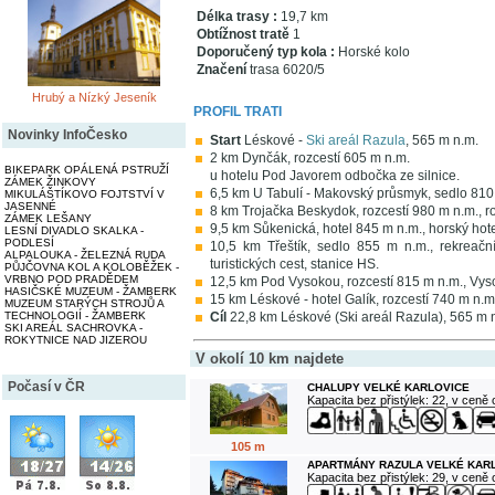
Délka trasy :
19,7 km
Obtížnost tratě
1
Doporučený typ kola :
Horské kolo
Značení
trasa 6020/5
Hrubý a Nízký Jeseník
PROFIL TRATI
Novinky InfoČesko
Start
Léskové -
Ski areál Razula
, 565 m n.m.
2 km Dynčák, rozcestí 605 m n.m.
BIKEPARK OPÁLENÁ PSTRUŽÍ
u hotelu Pod Javorem odbočka ze silnice.
ZÁMEK ŽINKOVY
6,5 km U Tabulí - Makovský průsmyk, sedlo 810 
MIKULÁŠTÍKOVO FOJTSTVÍ V
JASENNÉ
8 km Trojačka Beskydok, rozcestí 980 m n.m., roz
ZÁMEK LEŠANY
9,5 km Sůkenická, hotel 845 m n.m., horský hote
LESNÍ DIVADLO SKALKA -
PODLESÍ
10,5 km Třeštík, sedlo 855 m n.m., rekreačn
ALPALOUKA - ŽELEZNÁ RUDA
turistických cest, stanice HS.
PŮJČOVNA KOL A KOLOBĚŽEK -
VRBNO POD PRADĚDEM
12,5 km Pod Vysokou, rozcestí 815 m n.m., Vys
HASIČSKÉ MUZEUM - ŽAMBERK
15 km Léskové - hotel Galík, rozcestí 740 m n.m.
MUZEUM STARÝCH STROJŮ A
TECHNOLOGIÍ - ŽAMBERK
Cíl
22,8 km Léskové (Ski areál Razula), 565 m 
SKI AREÁL SACHROVKA -
ROKYTNICE NAD JIZEROU
V okolí 10 km najdete
Počasí v ČR
CHALUPY VELKÉ KARLOVICE
Kapacita bez přistýlek: 22, v ceně
105 m
APARTMÁNY RAZULA VELKÉ KAR
Kapacita bez přistýlek: 29, v ceně