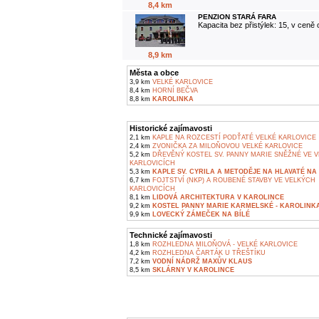
8,4 km
PENZION STARÁ FARA
Kapacita bez přistýlek: 15, v ceně
8,9 km
Města a obce
3,9 km
VELKÉ KARLOVICE
8,4 km
HORNÍ BEČVA
8,8 km
KAROLINKA
Historické zajímavosti
2,1 km
KAPLE NA ROZCESTÍ PODŤATÉ VELKÉ KARLOVICE
2,4 km
ZVONIČKA ZA MILOŇOVOU VELKÉ KARLOVICE
5,2 km
DŘEVĚNÝ KOSTEL SV. PANNY MARIE SNĚŽNÉ VE 
KARLOVICÍCH
5,3 km
KAPLE SV. CYRILA A METODĚJE NA HLAVATÉ NA 
6,7 km
FOJTSTVÍ (NKP) A ROUBENÉ STAVBY VE VELKÝCH
KARLOVICÍCH
8,1 km
LIDOVÁ ARCHITEKTURA V KAROLINCE
9,2 km
KOSTEL PANNY MARIE KARMELSKÉ - KAROLINK
9,9 km
LOVECKÝ ZÁMEČEK NA BÍLÉ
Technické zajímavosti
1,8 km
ROZHLEDNA MILOŇOVÁ - VELKÉ KARLOVICE
4,2 km
ROZHLEDNA ČARTÁK U TŘEŠTÍKU
7,2 km
VODNÍ NÁDRŽ MAXŮV KLAUS
8,5 km
SKLÁRNY V KAROLINCE