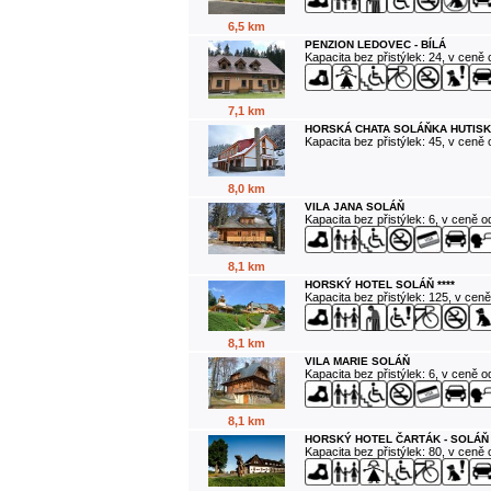
6,5 km
PENZION LEDOVEC - BÍLÁ
Kapacita bez přistýlek: 24, v ceně
7,1 km
HORSKÁ CHATA SOLÁŇKA HUTISK
Kapacita bez přistýlek: 45, v ceně
8,0 km
VILA JANA SOLÁŇ
Kapacita bez přistýlek: 6, v ceně 
8,1 km
HORSKÝ HOTEL SOLÁŇ ****
Kapacita bez přistýlek: 125, v cen
8,1 km
VILA MARIE SOLÁŇ
Kapacita bez přistýlek: 6, v ceně 
8,1 km
HORSKÝ HOTEL ČARTÁK - SOLÁŇ
Kapacita bez přistýlek: 80, v ceně