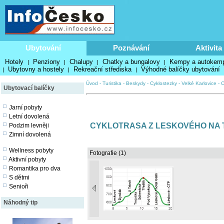
Ubytování
Poznávání
Aktivita
Hotely
Penziony
Chalupy
Chatky a bungalovy
Kempy a autokem
|
|
|
|
Ubytovny a hostely
Rekreační střediska
Výhodné balíčky ubytování
|
|
|
Úvod
-
Turistika
-
Beskydy
-
Cyklostezky
-
Velké Karlovice
-
C
Ubytovací balíčky
Jarní pobyty
Letní dovolená
CYKLOTRASA Z LESKOVÉHO NA T
Podzim levněji
Zimní dovolená
Wellness pobyty
Fotografie (1)
Aktivní pobyty
Romantika pro dva
S dětmi
Senioři
Náhodný tip