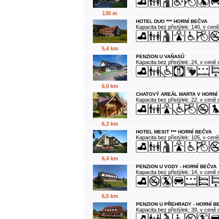
130 m
HOTEL DUO *** HORNÍ BEČVA
Kapacita bez přistýlek: 140, v cen
5,4 km
PENZION U VAŇASŮ
Kapacita bez přistýlek: 24, v ceně
6,0 km
CHATOVÝ AREÁL MARTA V HORNÍ
Kapacita bez přistýlek: 22, v ceně
6,3 km
HOTEL MESIT *** HORNÍ BEČVA
Kapacita bez přistýlek: 105, v cen
6,4 km
PENZION U VODY - HORNÍ BEČVA
Kapacita bez přistýlek: 14, v ceně
6,5 km
PENZION U PŘEHRADY - HORNÍ B
Kapacita bez přistýlek: 39, v ceně