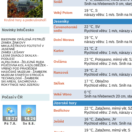
Soláň
Sníh na hřebenech 0 cm, star
19 °C, S
Velký Polom
nárazy větru: 1 m/s. Sníh na 
Krušné hory a podkrušnohoří
Jeseníky
22 °C, SV
Červenohorské
Novinky InfoČesko
sedlo
Rychlost větru: 1 m/s, nárazy 
19 °C, V
BIKEPARK OPÁLENÁ PSTRUŽÍ
Dolní Morava
nárazy větru: 1 m/s. Sníh na 
ZÁMEK ŽINKOVY
MIKULÁŠTÍKOVO FOJTSTVÍ V
21 °C, Z
JASENNÉ
Karlov
ZÁMEK LEŠANY
Rychlost větru: 1 m/s, nárazy 
LESNÍ DIVADLO SKALKA -
PODLESÍ
23 °C, Polojasno, mírný vítr, S
Ovčárna
ALPALOUKA - ŽELEZNÁ RUDA
Rychlost větru: 2 m/s. Sníh na
PŮJČOVNA KOL A KOLOBĚŽEK -
VRBNO POD PRADĚDEM
19 °C, Z
HASIČSKÉ MUZEUM - ŽAMBERK
Ramzová
Rychlost větru: 1 m/s, nárazy 
MUZEUM STARÝCH STROJŮ A
TECHNOLOGIÍ - ŽAMBERK
17 °C, Oblačno
SKI AREÁL SACHROVKA -
Skřítek
ROKYTNICE NAD JIZEROU
Rychlost větru: 1 m/s. Sníh na
0 °C
Velké Vrbno
Sníh na hřebenech 20 cm, sta
Počasí v ČR
Jizerské hory
22 °C, Zataženo, mírný vítr, S
Bedřichov
Rychlost větru: 2 m/s, nárazy 
16 °C, Zataženo, JV
Ještěd
Rychlost větru: 1 m/s. Sníh na
19 °C, Zataženo, mírný vítr, S