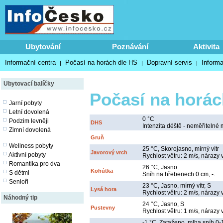
Ubytování
Poznávání
Aktivita
Informační centra
Počasí na horách dle HS
Dopravní servis
Inform
|
|
|
Ubytovací balíčky
Počasí na horác
Jarní pobyty
Letní dovolená
0 °C
Podzim levněji
DHS
Intenzita déště - neměřitelné 
Zimní dovolená
Gruň
Wellness pobyty
25 °C, Skorojasno, mírný vítr
Javorový vrch
Aktivní pobyty
Rychlost větru: 2 m/s, nárazy 
Romantika pro dva
26 °C, Jasno
Kohútka
S dětmi
Sníh na hřebenech 0 cm, -.
Senioři
23 °C, Jasno, mírný vítr, S
Lysá hora
Rychlost větru: 2 m/s, nárazy v
Náhodný tip
24 °C, Jasno, S
Pustevny
Rychlost větru: 1 m/s, nárazy 
-1 °C, Zataženo, mlha sníh 0