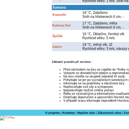
Rychlost větru: 1 m/s. Sníh na
Šumava
18 °C, Zataženo
Kramolín
Sníh na hřebenech 0 cm, -.
17 °C, Zataženo, mlha
Kubova Huť
Sníh na hřebenech 0 cm, -.
16 °C, Oblačno, čerstvý vítr
Špičák
Rychlost větru: 5 m/s.
19 °C, mírný vítr, JZ
Zadov
Rychlost větru: 3 m/s, nárazy 
Základní pravidla při turistice :
Před odchodem na túru se zapište do "Knihy v
Vybavte se dostatečným teplým a nepromoka
Na túru choďte ve skupině nejméně tří osob.
Pohybujte se jen po vyznačených turistických
Informujte se na podmínky a náročnost túry.
Nepřeceňujte své síly a schopnosti.
Nepodceňujte možné změny počasí.
Řiďte se výstražnými a informačními značkami
Dodržujte doporučení a upozornění Horské slu
V případě úrazu informujte neprodleně Horskou
O projektu
|
Kontakty
|
Napište nám
|
Zákaznická zóna
|
Cen