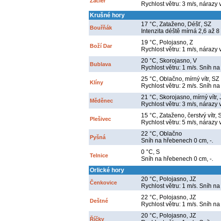
Žacléř
Rychlost větru: 3 m/s, nárazy 
Krušné hory
17 °C, Zataženo, Déšť, SZ
Bouřňák
Intenzita déště mírná 2,6 až 8
19 °C, Polojasno, Z
Boží Dar
Rychlost větru: 1 m/s, nárazy 
20 °C, Skorojasno, V
Bublava
Rychlost větru: 1 m/s. Sníh na
25 °C, Oblačno, mírný vítr, SZ
Klíny
Rychlost větru: 2 m/s. Sníh na
21 °C, Skorojasno, mírný vítr,
Měděnec
Rychlost větru: 3 m/s, nárazy 
15 °C, Zataženo, čerstvý vítr, 
Plešivec
Rychlost větru: 5 m/s, nárazy 
22 °C, Oblačno
Pyšná
Sníh na hřebenech 0 cm, -.
0 °C, S
Telnice
Sníh na hřebenech 0 cm, -.
Orlické hory
20 °C, Polojasno, JZ
Čenkovice
Rychlost větru: 1 m/s. Sníh na
22 °C, Polojasno, JZ
Deštné
Rychlost větru: 1 m/s. Sníh na
20 °C, Polojasno, JZ
Říčky