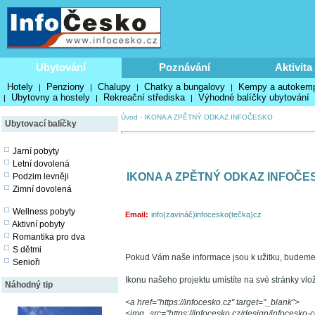
Ubytování
Poznávání
Aktivita
Hotely
Penziony
Chalupy
Chatky a bungalovy
Kempy a autokem
|
|
|
|
Ubytovny a hostely
Rekreační střediska
Výhodné balíčky ubytování
|
|
|
Úvod
-
IKONA A ZPĚTNÝ ODKAZ INFOČESKO
Ubytovací balíčky
Jarní pobyty
Letní dovolená
IKONA A ZPĚTNÝ ODKAZ INFOČE
Podzim levněji
Zimní dovolená
Wellness pobyty
Email:
info(zavináč)infocesko(tečka)cz
Aktivní pobyty
Romantika pro dva
S dětmi
Pokud Vám naše informace jsou k užitku, budeme 
Senioři
Ikonu našeho projektu umístíte na své stránky vlo
Náhodný tip
<a href="https://infocesko.cz" target="_blank">
<img src="https://infocesko.cz/design/infocesko-