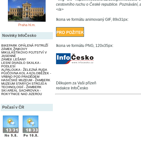
cestovního ruchu o České republice. Poznávání, akt
</a>
Ikona ve formátu animovaný GIF, 89x31px:
Praha hl.m.
Novinky InfoČesko
Ikona ve formátu PNG, 120x35px:
BIKEPARK OPÁLENÁ PSTRUŽÍ
ZÁMEK ŽINKOVY
MIKULÁŠTÍKOVO FOJTSTVÍ V
JASENNÉ
ZÁMEK LEŠANY
LESNÍ DIVADLO SKALKA -
PODLESÍ
ALPALOUKA - ŽELEZNÁ RUDA
PŮJČOVNA KOL A KOLOBĚŽEK -
VRBNO POD PRADĚDEM
HASIČSKÉ MUZEUM - ŽAMBERK
Děkujem za Vaši přízeň
MUZEUM STARÝCH STROJŮ A
TECHNOLOGIÍ - ŽAMBERK
redakce InfoČesko
SKI AREÁL SACHROVKA -
ROKYTNICE NAD JIZEROU
Počasí v ČR