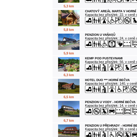
5,3 km
CHATOVÝ AREÁL MARTA V HORNÍ
Kapacita bez přistýlek: 22, v ceně
5,8 km
PENZION U VAŇASŮ
Kapacita bez přistýlek: 24, v ceně
5,9 km
KEMP POD PUSTEVNAMI
Kapacita bez přistýlek: 56, v ceně
6,3 km
HOTEL DUO *** HORNÍ BEČVA
Kapacita bez přistýlek: 140, v cen
6,5 km
PENZION U VODY - HORNÍ BEČVA
Kapacita bez přistýlek: 14, v ceně
6,7 km
PENZION U PŘEHRADY - HORNÍ B
Kapacita bez přistýlek: 39, v ceně