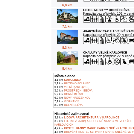
6,8 km
HOTEL MESIT *** HORNÍ BEČVA
Kapacita bez přistýlek: 105, v cen
7,1 km
APARTMÁNY RAZULA VELKÉ KAR
Kapacita bez přistýlek: 29, v ceně
8,3 km
CHALUPY VELKÉ KARLOVICE
Kapacita bez přistýlek: 22, v ceně
8,4 km
Města a obce
4,1 km
KAROLINKA
5,1 km
HUTISKO-SOLANEC
5,1 km
VELKÉ KARLOVICE
5,6 km
PROSTŘEDNÍ BEČVA
5,9 km
HORNÍ BEČVA
6,2 km
NOVÝ HROZENKOV
7,1 km
VIGANTICE
8,2 km
DOLNÍ BEČVA
Historické zajímavosti
3,8 km
LIDOVÁ ARCHITEKTURA V KAROLINCE
3,9 km
FOJTSTVÍ (NKP) A ROUBENÉ STAVBY VE VELKÝCH
KARLOVICÍCH
4,2 km
KOSTEL PANNY MARIE KARMELSKÉ - KAROLINK
4,4 km
DŘEVĚNÝ KOSTEL SV. PANNY MARIE SNĚŽNÉ VE 