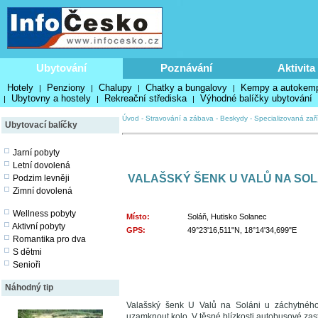
Ubytování
Poznávání
Aktivita
Hotely
Penziony
Chalupy
Chatky a bungalovy
Kempy a autokem
|
|
|
|
Ubytovny a hostely
Rekreační střediska
Výhodné balíčky ubytování
|
|
|
Úvod
-
Stravování a zábava
-
Beskydy
-
Specializovaná zař
Ubytovací balíčky
Jarní pobyty
Letní dovolená
VALAŠSKÝ ŠENK U VALŮ NA SOL
Podzim levněji
Zimní dovolená
Wellness pobyty
Místo:
Soláň, Hutisko Solanec
Aktivní pobyty
GPS:
49°23'16,511"N, 18°14'34,699"E
Romantika pro dva
S dětmi
Senioři
Náhodný tip
Valašský šenk U Valů na Soláni u záchytného p
uzamknout kolo. V těsné blízkosti autobusové zast