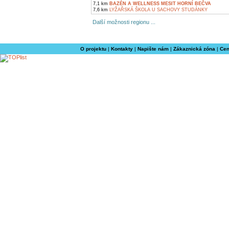
7,1 km
BAZÉN A WELLNESS MESIT HORNÍ BEČVA
7,6 km
LYŽAŘSKÁ ŠKOLA U SACHOVY STUDÁNKY
Další možnosti regionu ...
O projektu
|
Kontakty
|
Napište nám
|
Zákaznická zóna
|
Cen