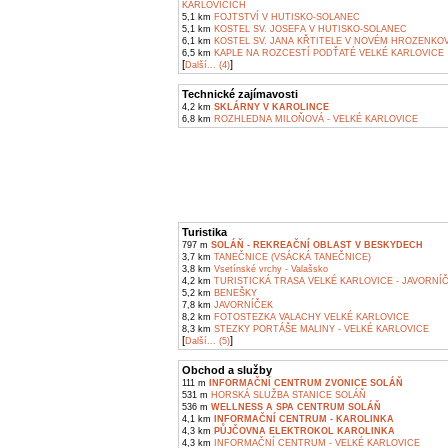
KARLOVICÍCH
5,1 km
FOJTSTVÍ V HUTISKO-SOLANEC
5,1 km
KOSTEL SV. JOSEFA V HUTISKO-SOLANEC
6,1 km
KOSTEL SV. JANA KŘTITELE V NOVÉM HROZENKO
6,5 km
KAPLE NA ROZCESTÍ PODŤATÉ VELKÉ KARLOVICE
[
]
Další... (4)
Technické zajímavosti
4,2 km
SKLÁRNY V KAROLINCE
6,8 km
ROZHLEDNA MILOŇOVÁ - VELKÉ KARLOVICE
Turistika
797 m
SOLÁŇ - REKREAČNÍ OBLAST V BESKYDECH
3,7 km
TANEČNICE (VSÁCKÁ TANEČNICE)
3,8 km
Vsetínské vrchy - Valašsko
4,2 km
TURISTICKÁ TRASA VELKÉ KARLOVICE - JAVORNÍ
5,2 km
BENEŠKY
7,8 km
JAVORNÍČEK
8,2 km
FOTOSTEZKA VALACHY VELKÉ KARLOVICE
8,3 km
STEZKY PORTÁŠE MALINY - VELKÉ KARLOVICE
[
]
Další... (5)
Obchod a služby
111 m
INFORMAČNÍ CENTRUM ZVONICE SOLÁŇ
531 m
HORSKÁ SLUŽBA STANICE SOLÁŇ
536 m
WELLNESS A SPA CENTRUM SOLÁŇ
4,1 km
INFORMAČNÍ CENTRUM - KAROLINKA
4,3 km
PŮJČOVNA ELEKTROKOL KAROLINKA
4,3 km
INFORMAČNÍ CENTRUM - VELKÉ KARLOVICE