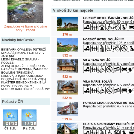
V okolí 10 km najdete
HORSKÝ HOTEL ČARTÁK - SOLÁŇ
Kapacita bez přistýlek: 80, v ceně
Západočeské lázně a Krušné
hory ~ západ
176 m
HORSKÝ HOTEL SOLÁŇ ****
Novinky InfoČesko
Kapacita bez přistýlek: 125, v cen
BIKEPARK OPÁLENÁ PSTRUŽÍ
MIKULÁŠTÍKOVO FOJTSTVÍ V
532 m
JASENNÉ
LESNÍ DIVADLO SKALKA -
VILA JANA SOLÁŇ
PODLESÍ
Kapacita bez přistýlek: 6, v ceně 
ALPALOUKA - ŽELEZNÁ RUDA
HASIČSKÉ MUZEUM - ŽAMBERK
BOWLING TŘEMOŠNÁ
LANOVÁ DRÁHA KAROLINKA
532 m
BOBOVÁ DRÁHA HRUBÁ VODA
VILA MARIE SOLÁŇ
KLÁŠTER BENEDIKTÍNEK BÍLÁ
Kapacita bez přistýlek: 6, v ceně 
HORA - PRAHA, ŘEPY
MUZEUM RAPOTÍNSKÉ SKLÁRNY
532 m
Počasí v ČR
HORSKÁ CHATA SOLÁŇKA HUTISK
Kapacita bez přistýlek: 45, v ceně
919 m
CHATA A APARTMÁNY PROSTŘEDN
Kapacita bez přistýlek: 14, v ceně