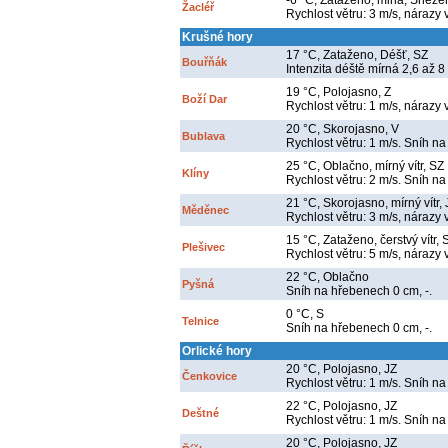
-6 °C, Zataženo, mlha, Sněžení
Žacléř
Rychlost větru: 3 m/s, nárazy 
Krušné hory
17 °C, Zataženo, Déšť, SZ
Bouřňák
Intenzita déště mírná 2,6 až 8
19 °C, Polojasno, Z
Boží Dar
Rychlost větru: 1 m/s, nárazy 
20 °C, Skorojasno, V
Bublava
Rychlost větru: 1 m/s. Sníh na
25 °C, Oblačno, mírný vítr, SZ
Klíny
Rychlost větru: 2 m/s. Sníh na
21 °C, Skorojasno, mírný vítr,
Měděnec
Rychlost větru: 3 m/s, nárazy 
15 °C, Zataženo, čerstvý vítr, 
Plešivec
Rychlost větru: 5 m/s, nárazy 
22 °C, Oblačno
Pyšná
Sníh na hřebenech 0 cm, -.
0 °C, S
Telnice
Sníh na hřebenech 0 cm, -.
Orlické hory
20 °C, Polojasno, JZ
Čenkovice
Rychlost větru: 1 m/s. Sníh na
22 °C, Polojasno, JZ
Deštné
Rychlost větru: 1 m/s. Sníh na
20 °C, Polojasno, JZ