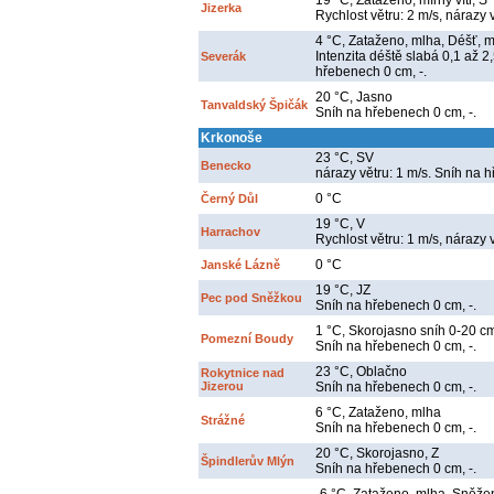
19 °C, Zataženo, mírný vítr, S
Jizerka
Rychlost větru: 2 m/s, nárazy v
4 °C, Zataženo, mlha, Déšť, mí
Intenzita déště slabá 0,1 až 2
Severák
hřebenech 0 cm, -.
20 °C, Jasno
Tanvaldský Špičák
Sníh na hřebenech 0 cm, -.
Krkonoše
23 °C, SV
Benecko
nárazy větru: 1 m/s. Sníh na 
0 °C
Černý Důl
19 °C, V
Harrachov
Rychlost větru: 1 m/s, nárazy 
0 °C
Janské Lázně
19 °C, JZ
Pec pod Sněžkou
Sníh na hřebenech 0 cm, -.
1 °C, Skorojasno sníh 0-20 c
Pomezní Boudy
Sníh na hřebenech 0 cm, -.
23 °C, Oblačno
Rokytnice nad
Jizerou
Sníh na hřebenech 0 cm, -.
6 °C, Zataženo, mlha
Strážné
Sníh na hřebenech 0 cm, -.
20 °C, Skorojasno, Z
Špindlerův Mlýn
Sníh na hřebenech 0 cm, -.