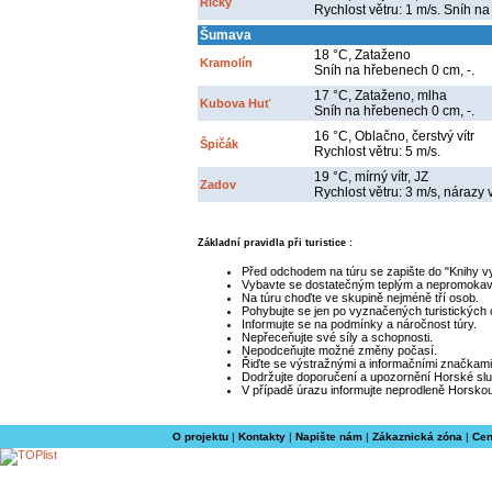
Říčky
Rychlost větru: 1 m/s. Sníh na
Šumava
18 °C, Zataženo
Kramolín
Sníh na hřebenech 0 cm, -.
17 °C, Zataženo, mlha
Kubova Huť
Sníh na hřebenech 0 cm, -.
16 °C, Oblačno, čerstvý vítr
Špičák
Rychlost větru: 5 m/s.
19 °C, mírný vítr, JZ
Zadov
Rychlost větru: 3 m/s, nárazy 
Základní pravidla při turistice :
Před odchodem na túru se zapište do "Knihy v
Vybavte se dostatečným teplým a nepromoka
Na túru choďte ve skupině nejméně tří osob.
Pohybujte se jen po vyznačených turistických
Informujte se na podmínky a náročnost túry.
Nepřeceňujte své síly a schopnosti.
Nepodceňujte možné změny počasí.
Řiďte se výstražnými a informačními značkami
Dodržujte doporučení a upozornění Horské slu
V případě úrazu informujte neprodleně Horskou
O projektu
|
Kontakty
|
Napište nám
|
Zákaznická zóna
|
Cen