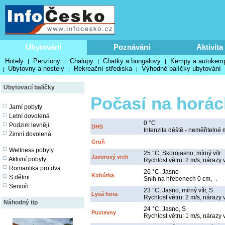
Ubytování
Poznávání
Aktivita
Hotely
Penziony
Chalupy
Chatky a bungalovy
Kempy a autokem
|
|
|
|
Ubytovny a hostely
Rekreační střediska
Výhodné balíčky ubytování
|
|
|
Ubytovací balíčky
Počasí na horác
Jarní pobyty
Letní dovolená
0 °C
Podzim levněji
DHS
Intenzita déště - neměřitelné 
Zimní dovolená
Gruň
Wellness pobyty
25 °C, Skorojasno, mírný vítr
Javorový vrch
Aktivní pobyty
Rychlost větru: 2 m/s, nárazy 
Romantika pro dva
26 °C, Jasno
Kohútka
S dětmi
Sníh na hřebenech 0 cm, -.
Senioři
23 °C, Jasno, mírný vítr, S
Lysá hora
Rychlost větru: 2 m/s, nárazy v
Náhodný tip
24 °C, Jasno, S
Pustevny
Rychlost větru: 1 m/s, nárazy 