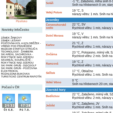
-1 °C, Zataženo, mlha sníh 0
Soláň
Sníh na hřebenech 0 cm, star
19 °C, S
Velký Polom
nárazy větru: 1 m/s. Sníh na 
Jeseníky
Plzeňsko
22 °C, SV
Červenohorské
sedlo
Rychlost větru: 1 m/s, nárazy 
Novinky InfoČesko
19 °C, V
Dolní Morava
nárazy větru: 1 m/s. Sníh na 
ZÁMEK ŽINKOVY
ZÁMEK LEŠANY
21 °C, Z
PŮJČOVNA KOL A KOLOBĚŽEK -
Karlov
VRBNO POD PRADĚDEM
Rychlost větru: 1 m/s, nárazy 
MUZEUM STARÝCH STROJŮ A
TECHNOLOGIÍ - ŽAMBERK
23 °C, Polojasno, mírný vítr, S
Ovčárna
SKI AREÁL SACHROVKA -
Rychlost větru: 2 m/s. Sníh na
ROKYTNICE NAD JIZEROU
SKIAREÁL KOUPALIŠTĚ -
19 °C, Z
ROKYTNICE NAD JIZEROU
Ramzová
Rychlost větru: 1 m/s, nárazy 
SKI PARK GRUŇ - DISCGOLF
SKI PARK GRUŇ - PŮJČOVNA
17 °C, Oblačno
ELEKTROKOL
Skřítek
ROZHLEDNA BUKOVKA
Rychlost větru: 1 m/s. Sníh na
TURISTICKÉ CENTRUM RAPOTÍN
0 °C
Velké Vrbno
Sníh na hřebenech 20 cm, sta
Počasí v ČR
Jizerské hory
22 °C, Zataženo, mírný vítr, S
Bedřichov
Rychlost větru: 2 m/s, nárazy 
16 °C, Zataženo, JV
Ještěd
Rychlost větru: 1 m/s. Sníh na