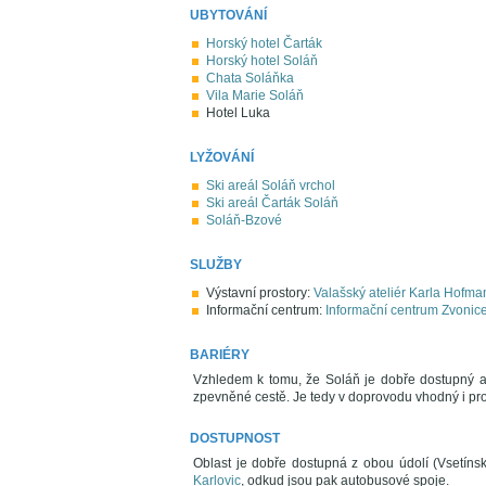
UBYTOVÁNÍ
Horský hotel Čarták
Horský hotel Soláň
Chata Soláňka
Vila Marie Soláň
Hotel Luka
LYŽOVÁNÍ
Ski areál Soláň vrchol
Ski areál Čarták Soláň
Soláň-Bzové
SLUŽBY
Výstavní prostory:
Valašský ateliér Karla Hofma
Informační centrum:
Informační centrum Zvonic
BARIÉRY
Vzhledem k tomu, že Soláň je dobře dostupný a
zpevněné cestě. Je tedy v doprovodu vhodný i pro
DOSTUPNOST
Oblast je dobře dostupná z obou údolí (Vsetíns
Karlovic
, odkud jsou pak autobusové spoje.