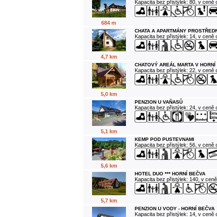
Kapacita bez přistýlek: 80, v ceně
684 m
CHATA A APARTMÁNY PROSTŘEDN
Kapacita bez přistýlek: 14, v ceně
4,7 km
CHATOVÝ AREÁL MARTA V HORNÍ
Kapacita bez přistýlek: 22, v ceně
5,0 km
PENZION U VAŇASŮ
Kapacita bez přistýlek: 24, v ceně
5,1 km
KEMP POD PUSTEVNAMI
Kapacita bez přistýlek: 56, v ceně
5,6 km
HOTEL DUO *** HORNÍ BEČVA
Kapacita bez přistýlek: 140, v cen
5,7 km
PENZION U VODY - HORNÍ BEČVA
Kapacita bez přistýlek: 14, v ceně