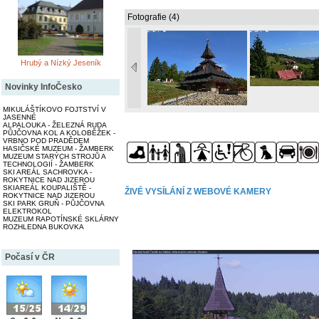
Fotografie (4)
Hrubý a Nízký Jeseník
Novinky InfoČesko
MIKULÁŠTÍKOVO FOJTSTVÍ V
JASENNÉ
ALPALOUKA - ŽELEZNÁ RUDA
PŮJČOVNA KOL A KOLOBĚŽEK -
VRBNO POD PRADĚDEM
HASIČSKÉ MUZEUM - ŽAMBERK
MUZEUM STARÝCH STROJŮ A
TECHNOLOGIÍ - ŽAMBERK
SKI AREÁL SACHROVKA -
ROKYTNICE NAD JIZEROU
SKIAREÁL KOUPALIŠTĚ -
ŽIVÉ VYSÍLÁNÍ Z WEBOVÉ KAMERY
ROKYTNICE NAD JIZEROU
SKI PARK GRUŇ - PŮJČOVNA
ELEKTROKOL
MUZEUM RAPOTÍNSKÉ SKLÁRNY
ROZHLEDNA BUKOVKA
Počasí v ČR