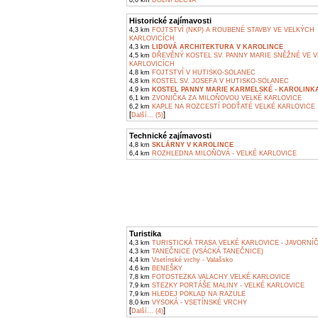
8,0 km
DOLNÍ BEČVA
Historické zajímavosti
4,3 km
FOJTSTVÍ (NKP) A ROUBENÉ STAVBY VE VELKÝCH
KARLOVICÍCH
4,3 km
LIDOVÁ ARCHITEKTURA V KAROLINCE
4,5 km
DŘEVĚNÝ KOSTEL SV. PANNY MARIE SNĚŽNÉ VE 
KARLOVICÍCH
4,8 km
FOJTSTVÍ V HUTISKO-SOLANEC
4,8 km
KOSTEL SV. JOSEFA V HUTISKO-SOLANEC
4,9 km
KOSTEL PANNY MARIE KARMELSKÉ - KAROLINK
6,1 km
ZVONIČKA ZA MILOŇOVOU VELKÉ KARLOVICE
6,2 km
KAPLE NA ROZCESTÍ PODŤATÉ VELKÉ KARLOVICE
[
]
Další... (5)
Technické zajímavosti
4,8 km
SKLÁRNY V KAROLINCE
6,4 km
ROZHLEDNA MILOŇOVÁ - VELKÉ KARLOVICE
Turistika
4,3 km
TURISTICKÁ TRASA VELKÉ KARLOVICE - JAVORNÍ
4,3 km
TANEČNICE (VSÁCKÁ TANEČNICE)
4,4 km
Vsetínské vrchy - Valašsko
4,6 km
BENEŠKY
7,8 km
FOTOSTEZKA VALACHY VELKÉ KARLOVICE
7,9 km
STEZKY PORTÁŠE MALINY - VELKÉ KARLOVICE
7,9 km
HLEDEJ POKLAD NA RAZULE
8,0 km
VYSOKÁ - VSETÍNSKÉ VRCHY
[
]
Další... (4)