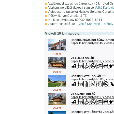
Vzdálenost vzdušnou čarou: cca 45 km J od Ost
Vlakem: nejbližší vlaková stanice
Velké Karlovi
Autobusem: zastávka Hutisko-Solanec Čarták-
Pěšky: červeně značená TZ
Na kole: cyklotrasy 6020/2, 6013, 6014
Autem: silnice č. 481 (
Velké Karlovice
-
Rožnov
V okolí 10 km najdete
HORSKÁ CHATA SOLÁŇKA HUTISK
Kapacita bez přistýlek: 45, v ceně
159 m
VILA JANA SOLÁŇ
Kapacita bez přistýlek: 6, v ceně 
273 m
HORSKÝ HOTEL SOLÁŇ ****
Kapacita bez přistýlek: 125, v cen
273 m
VILA MARIE SOLÁŇ
Kapacita bez přistýlek: 6, v ceně 
273 m
HORSKÝ HOTEL ČARTÁK - SOLÁŇ