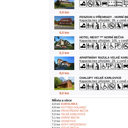
5,9 km
PENZION U PŘEHRADY - HORNÍ B
Kapacita bez přistýlek: 39, v ceně
6,0 km
HOTEL MESIT *** HORNÍ BEČVA
Kapacita bez přistýlek: 105, v cen
6,3 km
APARTMÁNY RAZULA VELKÉ KAR
Kapacita bez přistýlek: 29, v ceně
8,0 km
CHALUPY VELKÉ KARLOVICE
Kapacita bez přistýlek: 22, v ceně
8,0 km
Města a obce
4,8 km
KAROLINKA
4,8 km
HUTISKO-SOLANEC
4,9 km
PROSTŘEDNÍ BEČVA
5,0 km
VELKÉ KARLOVICE
5,1 km
HORNÍ BEČVA
7,0 km
VIGANTICE
7,0 km
NOVÝ HROZENKOV