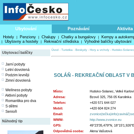
Ubytování
Poznávání
Aktivita
Hotely
Penziony
Chalupy
Chatky a bungalovy
Kempy a autokem
|
|
|
|
Ubytovny a hostely
Rekreační střediska
Výhodné balíčky ubytování
|
|
|
Úvod
-
Turistika
-
Beskydy
-
Hory a vrcholy
-
Hutisko-Solane
Ubytovací balíčky
Jarní pobyty
Letní dovolená
SOLÁŇ - REKREAČNÍ OBLAST V
Podzim levněji
Zimní dovolená
Wellness pobyty
Místo:
Hutisko-Solanec, Velké Karlovi
Aktivní pobyty
Adresa:
Bzové 325, 756 05 Karolinka
Romantika pro dva
Telefon:
+420 571 644 027
S dětmi
Mobil:
+420 604 824 274
Senioři
Email:
zvonice(tečka)info(zavináč)s
WWW:
http://www.zvonice.eu
Náhodný tip
GPS:
49°23'35,479"N, 18°15'1,926"
Odpovědná osoba:
Alena Vašutová