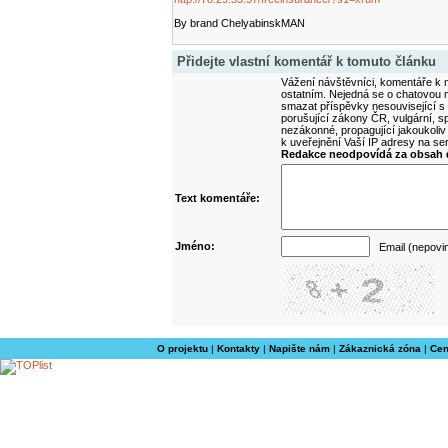
By brand ChelyabinskMAN
Přidejte vlastní komentář k tomuto článku
Vážení návštěvníci, komentáře k m
ostatním. Nejedná se o chatovou m
smazat příspěvky nesouvisející s
porušující zákony ČR, vulgární, sp
nezákonné, propagující jakoukoliv
k uveřejnění Vaší IP adresy na s
Redakce neodpovídá za obsah d
Text komentáře:
Jméno:
Email (nepovi
O projektu
|
Kontakty
|
Napište nám
|
Zákaznická zóna
|
Cen