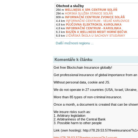
Obchod a služby
264 m
WELLNESS A SPA CENTRUM SOLÁŇ
294 m
HORSKÁ SLUŽBA STANICE SOLÁŇ
809 m
INFORMAČNÍ CENTRUM ZVONICE SOLÁŇ
4,4 km
INFORMAČNÍ CENTRUM - VELKÉ KARLOVICE
4,8 km
PŮJČOVNA ELEKTROKOL KAROLINKA
4,8 km
INFORMAČNÍ CENTRUM - KAROLINKA
6,3 km
BAZÉN A WELLNESS MESIT HORNÍ BEČVA
6,9 km
LYŽAŘSKÁ ŠKOLA U SACHOVY STUDÁNKY
Další možnosti regionu ...
Komentáře k článku
Get free Blockchain Insurance globally!
Get professional insurance of global importance from an 
Without personal data, cookie
and
JS.
We do not operate in 27 countries (USA, Israel, Ukraine, 
More than 85 types of non-criminal insurance.
Once a month, a document is created that can be shown to
We insure risks such as:
1. Arbitrary legislation
2. Arbitrariness of the Central Bank
3. Possible harm to other people
Link (own hosting): http://78.29.53.57/freeinsurance/?s
http://78.29.53.57/freeinsurance/?s1=xrum