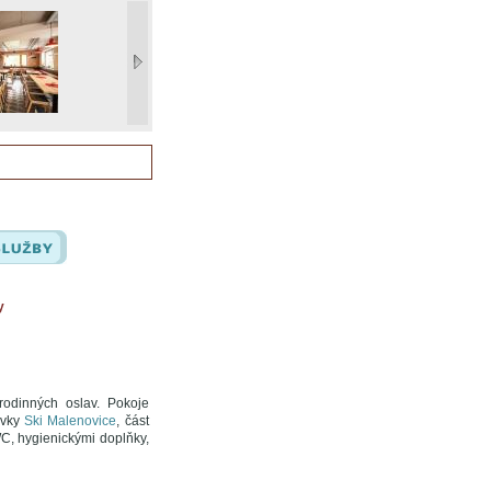
y
rodinných oslav. Pokoje
ovky
Ski Malenovice
, část
WC, hygienickými doplňky,