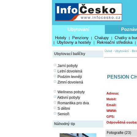
Ubytování
Poznáv
Hotely
Penziony
Chalupy
Chatky a bu
|
|
|
Ubytovny a hostely
Rekreační střediska
|
|
|
Úvod
-
Ubytování
-
Bes
Ubytovací balíčky
Jarní pobyty
Letní dovolená
PENSION CH
Podzim levněji
Zimní dovolená
Wellness pobyty
Adresa:
Aktivní pobyty
Mobil:
Romantika pro dva
Email:
S dětmi
WWW:
Senioři
GPS:
Odpovědná osoba
Náhodný tip
Fotografie (23)