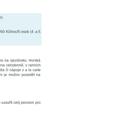
).
50 Kč/noc/5 osob (4. a 5.
ímo na sjezdovku. Horská
ena celodenně, v ranních
a či nápoje z a la carte
ím je možno posedět na
ě uzavřít celý penzion pro