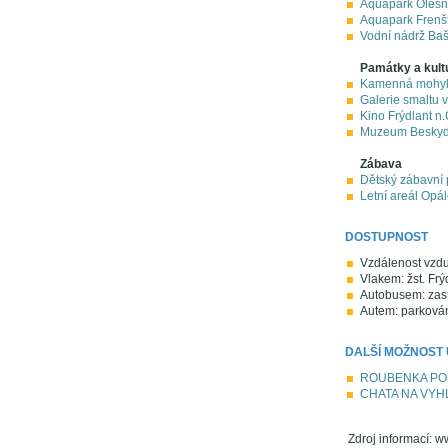
Aquapark Oleš
Aquapark Frenšt
Vodní nádrž Ba
Památky a kult
Kamenná mohyl
Galerie smaltu v
Kino Frýdlant n.
Muzeum Beskyd 
Zábava
Dětský zábavní p
Letní areál Opá
DOSTUPNOST
Vzdálenost vzdu
Vlakem: žst. Frý
Autobusem: zast
Autem: parkování
DALŠÍ MOŽNOST
ROUBENKA POD
CHATA NA VYH
Zdroj informací: 