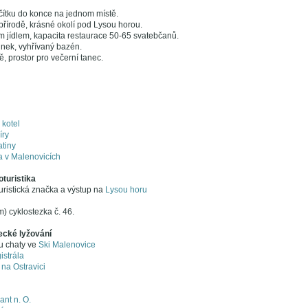
čítku do konce na jednom místě.
řírodě, krásné okolí pod Lysou horou.
m jídlem, kapacita restaurace 50-65 svatebčanů.
nek, vyhřívaný bazén.
ě, prostor pro večerní tanec.
kotel
íry
tiny
 v Malenovicích
oturistika
uristická značka a výstup na
Lysou horu
) cyklostezka č. 46.
ecké lyžování
u chaty ve
Ski Malenovice
strála
na Ostravici
ant n. O.