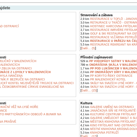
ajdete
Stravování a zábava
2,9 km
RESTAURACE U TOFLŮ - JANOVI
3,0 km
RETAURACE U TKÁČŮ - OSTRAVI
D OSTRAVICÍ
3,0 km
HOSTINEC HARCOVNA FRÝDLANT
3,7 km
RESTAURACE IMRVÉRE FRÝDLAN
3,8 km
GOLF & SKI RESTAURANT NA OST
5,0 km
RESTAURACE VLČÁRNA PSTRUŽ
5,4 km
RESTAURACE U PAŘEZU NA ČE
5,5 km
RESTAURACE REKREANT NA KR
[
]
Další... (5)
osti
Přírodní zajímavosti
ELIČKŮ V MALENOVICÍCH
529 m
PP VODOPÁDY SATINY V MALENO
MALENOVICÍCH
799 m
ONDRÁŠOVA SKÁLA V MALENOV
 ZBUJA NA OSTRAVICI
1,7 km
PP POD LUKŠINCEM V MALENOV
IGNÁCE Z LOYOLY V MALENOVICÍCH
2,3 km
PP ONDRÁŠOVY DÍRY V MALENO
YLA IVANČENA
2,7 km
PP KORYTO ŘEKY OSTRAVICE
NÍK P. BEZRUČE NA OSTRAVICI
3,1 km
PR MALENOVICKÝ KOTEL
CKÝ KOSTEL NEJSVĚTĚJŠÍ TROJICE NA OSTRAVICI
3,6 km
SKÁLY NA SVAZÍCH LYSÉ HORY -
L ČESKOBRATRSKÉ CÍRKVE EVANGELICKÉ NA
4,0 km
SKÁLY NA SVAZÍCH LYSÉ HORY -
[
]
Další... (15)
osti
Kultura
KAČNÍ VĚŽ NA LYSÉ HOŘE
3,6 km
GALERIE UMĚNÍ NA OSTRAVICI
ANCE
4,1 km
JANÁČKOVÁ SÍŇ VE FRÝDLANTĚ N
TO PARTYZÁNSKÝCH ODBOJŮ A BUNKR NA
4,1 km
KULTURNÍ CENTRUM FRÝDLANT 
4,2 km
GALERIE UMĚLECKÝ SMALT A SLI
A PRAŠIVÉ
4,2 km
MĚSTSKÁ KNIHOVNA FRÝDLANT N
4,2 km
KINO FRÝDLANT NAD OSTRAVICÍ
4,5 km
MÍSTNÍ KNIHOVNA KRÁSNÁ-DOLN
5,3 km
KNIHOVNA PSTRUŽÍ
[
]
Další... (17)