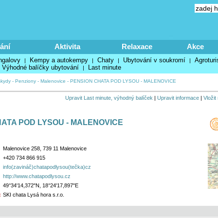
ání
Aktivita
Relaxace
Akce
ngalovy
Kempy a autokempy
Chaty
Ubytování v soukromí
Agroturi
|
|
|
|
Výhodné balíčky ubytování
Last minute
|
kydy
-
Penziony
-
Malenovice
-
PENSION CHATA POD LYSOU - MALENOVICE
Upravit Last minute, výhodný balíček
|
Upravit informace
|
Vložit
ATA POD LYSOU - MALENOVICE
Malenovice 258, 739 11 Malenovice
+420 734 866 915
info(zavináč)chatapodlysou(tečka)cz
http://www.chatapodlysou.cz
49°34'14,372"N, 18°24'17,897"E
:
SKI chata Lysá hora s.r.o.