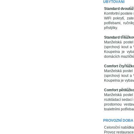
UBYTOVÁNÍ
Standard dvoulůž
Komfortní postele 
WiFi pokrytí, zat
potřebami, ruční
přistýlky.
Standard třílůžko
Manželská postel 
(sprchový kout a 
Koupelna je vyba
domácích mazlíčk
Comfort čtyřlůžk
Manželská postel 
(sprchový kout a 
Koupelna je vybav
Comfort pětilůžk
Manželská postel
rozkládací sedací 
prostornou vesta
toaletními potřeb
PROVOZNÍ DOBA
Celoroční nabídka
Provoz restaurace 