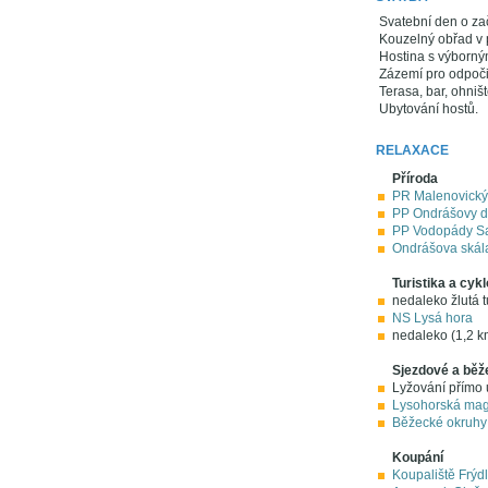
Svatební den o za
Kouzelný obřad v p
Hostina s výborný
Zázemí pro odpoči
Terasa, bar, ohništ
Ubytování hostů.
RELAXACE
Příroda
PR Malenovický 
PP Ondrášovy d
PP Vodopády Sa
Ondrášova skála
Turistika a cykl
nedaleko žlutá t
NS Lysá hora
nedaleko (1,2 km
Sjezdové a běž
Lyžování přímo 
Lysohorská magi
Běžecké okruhy 
Koupání
Koupaliště Frýdl