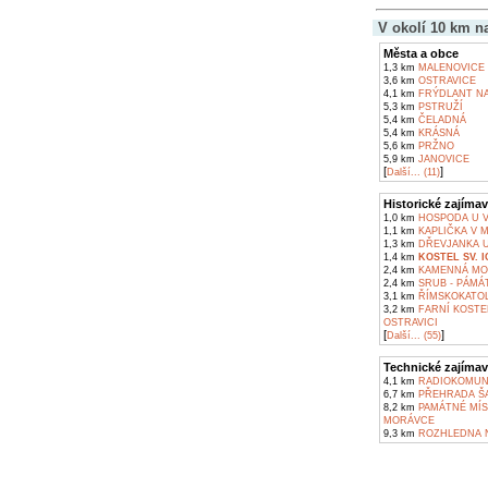
V okolí 10 km n
Města a obce
1,3 km
MALENOVICE
3,6 km
OSTRAVICE
4,1 km
FRÝDLANT NA
5,3 km
PSTRUŽÍ
5,4 km
ČELADNÁ
5,4 km
KRÁSNÁ
5,6 km
PRŽNO
5,9 km
JANOVICE
[
]
Další... (11)
Historické zajímav
1,0 km
HOSPODA U V
1,1 km
KAPLIČKA V 
1,3 km
DŘEVJANKA U
1,4 km
KOSTEL SV. 
2,4 km
KAMENNÁ MOH
2,4 km
SRUB - PÁMÁT
3,1 km
ŘÍMSKOKATOLI
3,2 km
FARNÍ KOSTE
OSTRAVICI
[
]
Další... (55)
Technické zajímav
4,1 km
RADIOKOMUNI
6,7 km
PŘEHRADA Š
8,2 km
PAMÁTNÉ MÍS
MORÁVCE
9,3 km
ROZHLEDNA N