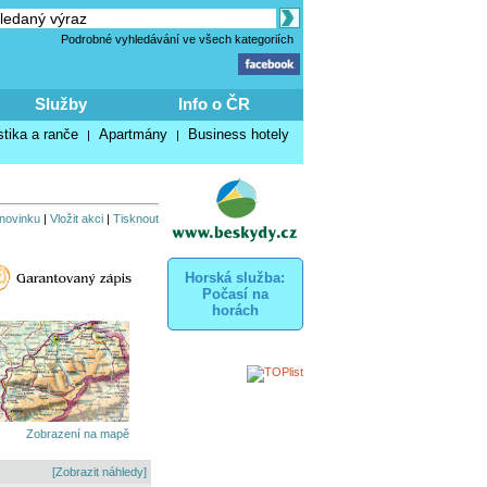
Podrobné vyhledávání ve všech kategoriích
Služby
Info o ČR
stika a ranče
Apartmány
Business hotely
|
|
 novinku
|
Vložit akci
|
Tisknout
Horská služba:
Počasí na
horách
Zobrazení na mapě
[Zobrazit náhledy]