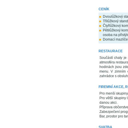
CENÍK
Dvoulůžkový stan
Třílůžkový stan
Čtyřlůžkový kom
Pětilůžkový kom
osoba na přistýl
Domací mazlíče
RESTAURACE
Součástí chaty je
atmosféra restaur
hodinách jsou zde
menu. V zimním o
zahrádce s obsluh
FIREMNÍ AKCE, 
Pro menší skupiny 
Pro větší skupiny 
danou akci.
Příprava občerstv
Zabezpečení prog
Bar, prostor pro ta
SVATBA