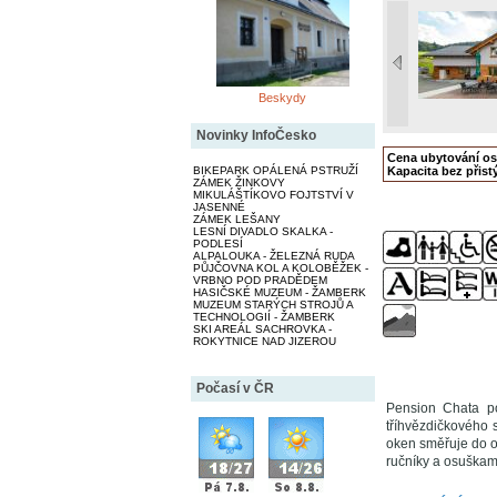
Beskydy
Novinky InfoČesko
Cena ubytování o
BIKEPARK OPÁLENÁ PSTRUŽÍ
Kapacita bez přistý
ZÁMEK ŽINKOVY
MIKULÁŠTÍKOVO FOJTSTVÍ V
JASENNÉ
ZÁMEK LEŠANY
LESNÍ DIVADLO SKALKA -
PODLESÍ
ALPALOUKA - ŽELEZNÁ RUDA
PŮJČOVNA KOL A KOLOBĚŽEK -
VRBNO POD PRADĚDEM
HASIČSKÉ MUZEUM - ŽAMBERK
MUZEUM STARÝCH STROJŮ A
TECHNOLOGIÍ - ŽAMBERK
SKI AREÁL SACHROVKA -
ROKYTNICE NAD JIZEROU
Počasí v ČR
Pension Chata po
tříhvězdičkového 
oken směřuje do ok
ručníky a osuškami