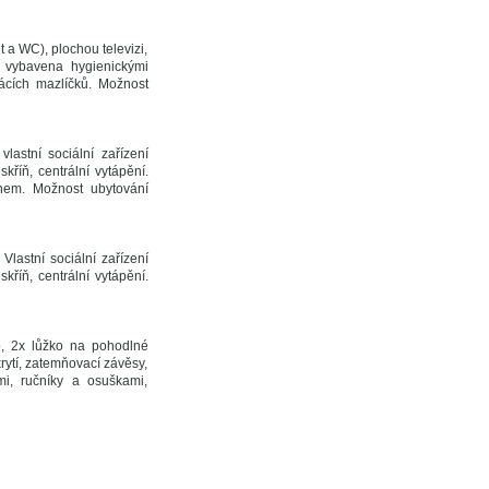
 a WC), plochou televizi,
e vybavena hygienickými
ácích mazlíčků. Možnost
astní sociální zařízení
kříň, centrální vytápění.
énem. Možnost ubytování
lastní sociální zařízení
kříň, centrální vytápění.
o, 2x lůžko na pohodlné
krytí, zatemňovací závěsy,
mi, ručníky a osuškami,