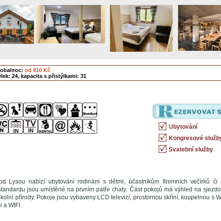
soba/noc:
od 810 Kč
lek: 24, kapacita s přistýlkami: 31
Ubytování
Kongresové služb
Svatební služby
d Lysou nabízí ubytování rodinám s dětmi, účastníkům firemních večírků či 
standardu jsou umístěné na prvním patře chaty. Část pokojů má výhled na sjezd
olní přírody. Pokoje jsou vybaveny LCD televizí, prostornou skříní, koupelnou s 
 a WIFI.