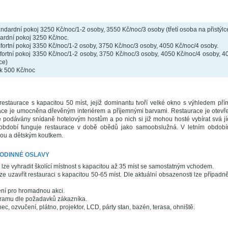
dardní pokoj 3250 Kč/noc/1-2 osoby, 3550 Kč/noc/3 osoby (třetí osoba na přistýlce
dardní pokoj 3250 Kč/noc.
fortní pokoj 3350 Kč/noc/1-2 osoby, 3750 Kč/noc/3 osoby, 4050 Kč/noc/4 osoby.
fortní pokoj 3350 Kč/noc/1-2 osoby, 3750 Kč/noc/3 osoby, 4050 Kč/noc/4 osoby, 40
ce)
k 500 Kč/noc
 restaurace s kapacitou 50 míst, jejíž dominantu tvoří velké okno s výhledem př
ace je umocněna dřevěným interiérem a příjemnými barvami. Restaurace je otevř
 podávány snídaně hotelovým hostům a po nich si již mohou hosté vybírat svá jídl
bdobí funguje restaurace v době obědů jako samoobslužná. V letním obdob
ou a dětským koutkem.
RODINNÉ OSLAVY
lze vyhradit školící místnost s kapacitou až 35 míst se samostatným vchodem.
lze uzavřít restauraci s kapacitou 50-65 míst. Dle aktuální obsazenosti lze případn
ení pro hromadnou akci.
ramu dle požadavků zákazníka.
nec, ozvučení, plátno, projektor, LCD, párty stan, bazén, terasa, ohniště.