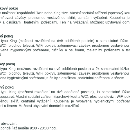
kový pokoj
s možností uspořádání Twin nebo King size. Vlastní sociální zařízení (sprchový kout
emňovací závěsy, prostornou vestavěnou skříň, centrální vytápění. Koupelna j
ky a osuškami, toaletními potřebami. Fén na vyžádání. Možnost ubytování dom
vý pokoj
typu King (možnost rozdělení na dvě oddělené postele) a samostatné lůžko. vl
WC), plochou televizi, WiFi pokrytí, zatemňovací závěsy, prostornou vestavěnou s
vena hygienickými potřebami, ručníky a osuškami, toaletními potřebami a f
ů.
ový pokoj
typu King (možnost rozdělení na dvě oddělené postele) a 2x samostatné lůžko. V
WC), plochou televizi, WiFi pokrytí, zatemňovací závěsy, prostornou vestavěnou s
ena hygienickými potřebami, ručníky a osuškami, toaletními potřebami a fénem.
ový pokoj
 typu King (možnost rozdělení na dvě oddělené postele), 1x samostatné lůžk
soupravě. Vlastní sociální zařízení (sprchový kout a WC), plochou televizi, WiFi po
věnou skříň, centrální vytápění. Koupelna je vybavena hygienickými potřeba
ami a fénem. Možnost ubytování domácích mazlíčků.
 ubytování.
pondělí až neděle 9:00 - 20:00 hod.