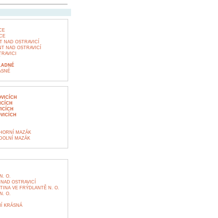
CE
CE
 NAD OSTRAVICÍ
T NAD OSTRAVICÍ
RAVICI
Í
LADNÉ
ÁSNÉ
VICÍCH
ICÍCH
ICÍCH
VICÍCH
 HORNÍ MAZÁK
 DOLNÍ MAZÁK
. O.
NAD OSTRAVICÍ
TINA VE FRÝDLANTĚ N. O.
. O.
Í KRÁSNÁ