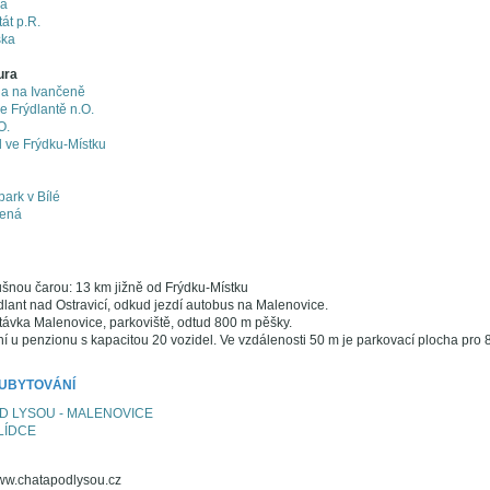
ná
át p.R.
ška
ura
a na Ivančeně
e Frýdlantě n.O.
O.
ve Frýdku-Místku
ark v Bílé
lená
šnou čarou: 13 km jižně od Frýdku-Místku
dlant nad Ostravicí, odkud jezdí autobus na Malenovice.
ávka Malenovice, parkoviště, odtud 800 m pěšky.
 u penzionu s kapacitou 20 vozidel. Ve vzdálenosti 50 m je parkovací plocha pro 8
 UBYTOVÁNÍ
 LYSOU - MALENOVICE
LÍDCE
www.chatapodlysou.cz