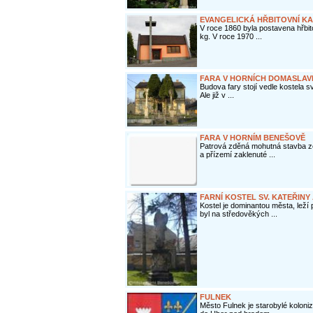
EVANGELICKÁ HŘBITOVNÍ KAP
V roce 1860 byla postavena hřbit
kg. V roce 1970 ...
FARA V HORNÍCH DOMASLAV
Budova fary stojí vedle kostela sv
Ale již v ...
FARA V HORNÍM BENEŠOVĚ
Patrová zděná mohutná stavba ze
a přízemí zaklenuté ...
FARNÍ KOSTEL SV. KATEŘIN
Kostel je dominantou města, leží
byl na středověkých ...
FULNEK
Město Fulnek je starobylé koloni