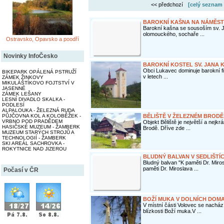
<< předchozí
[celý seznam 
BAROKNÍ KAŠNA NA NÁMĚST
Barokní kašna se sousoším sv. J
olomouckého, sochaře ...
Ostravsko, Opavsko a poodří
Novinky InfoČesko
BAROKNÍ KOSTEL SV. JANA K
Obci Lukavec dominuje barokní fil
BIKEPARK OPÁLENÁ PSTRUŽÍ
v letech ...
ZÁMEK ŽINKOVY
MIKULÁŠTÍKOVO FOJTSTVÍ V
JASENNÉ
ZÁMEK LEŠANY
LESNÍ DIVADLO SKALKA -
PODLESÍ
ALPALOUKA - ŽELEZNÁ RUDA
PŮJČOVNA KOL A KOLOBĚŽEK -
BĚLIŠTĚ V ŽELEZNÉM BRODĚ
VRBNO POD PRADĚDEM
Objekt Běliště je největší a nejk
HASIČSKÉ MUZEUM - ŽAMBERK
Brodě. Dříve zde ...
MUZEUM STARÝCH STROJŮ A
TECHNOLOGIÍ - ŽAMBERK
SKI AREÁL SACHROVKA -
ROKYTNICE NAD JIZEROU
BLUDNÝ BALVAN V SEDLIŠTÍ
Bludný balvan "K paměti Dr. Miro
paměti Dr. Miroslava ...
Počasí v ČR
BOŽÍ MUKA V DOLNÍCH DOMA
V místní části Volovec se nachází
blízkosti Boží muka.V ...