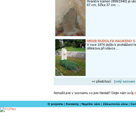
Hraniční kámen (899/1940) je u
67 cm, šířka 37 cm. ...
HROB RUDOLFA HAUKEHO S 
V roce 1974 došlo k prohlášení h
dělnictva při stávce ...
<< předchozí
[celý seznam 
Nenašli jste v seznamu co jste hledali? Dejte nám svůj
t
O projektu
|
Kontakty
|
Napište nám
|
Zákaznická zóna
|
Cen