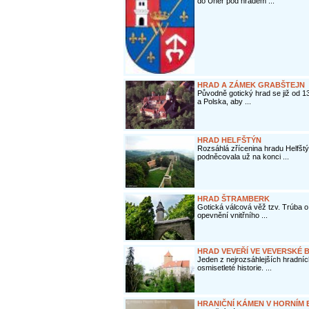
do Uher pod hradem ...
HRAD A ZÁMEK GRABŠTEJN
Původně gotický hrad se již od 1
a Polska, aby ...
HRAD HELFŠTÝN
Rozsáhlá zřícenina hradu Helfšt
podněcovala už na konci ...
HRAD ŠTRAMBERK
Gotická válcová věž tzv. Trúba
opevnění vnitřního ...
HRAD VEVEŘÍ VE VEVERSKÉ 
Jeden z nejrozsáhlejších hradní
osmisetleté historie. ...
HRANIČNÍ KÁMEN V HORNÍM