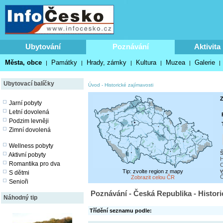
Ubytování
Poznávání
Aktivita
Města, obce
Památky
Hrady, zámky
Kultura
Muzea
Galerie
|
|
|
|
|
|
Ubytovací balíčky
Úvod
-
Historické zajímavosti
Z
Jarní pobyty
Letní dovolená
Podzim levněji
Zimní dovolená
Wellness pobyty
Aktivní pobyty
H
Romantika pro dva
O
v
Tip: zvolte region z mapy
S dětmi
Č
Zobrazit celou ČR
Senioři
Poznávání - Česká Republika - Histori
Náhodný tip
Třídění seznamu podle: