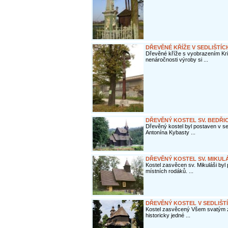
DŘEVĚNÉ KŘÍŽE V SEDLIŠTÍC
Dřevěné kříže s vyobrazením Kris
nenáročnosti výroby si ...
DŘEVĚNÝ KOSTEL SV. BEDŘIC
Dřevěný kostel byl postaven v sed
Antonína Kybasty ...
DŘEVĚNÝ KOSTEL SV. MIKUL
Kostel zasvěcen sv. Mikuláši byl 
místních rodáků. ...
DŘEVĚNÝ KOSTEL V SEDLIŠTÍ
Kostel zasvěcený Všem svatým z 
historicky jedné ...