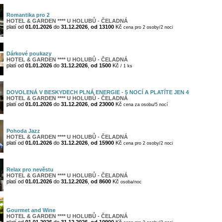
Romantika pro 2
HOTEL & GARDEN **** U HOLUBŮ - ČELADNÁ
platí od
01.01.2026
do
31.12.2026
,
od 13100
Kč
cena pro 2 osoby/2 noci
Dárkové poukazy
HOTEL & GARDEN **** U HOLUBŮ - ČELADNÁ
platí od
01.01.2026
do
31.12.2026
,
od 1500
Kč
/ 1 ks
DOVOLENÁ V BESKYDECH PLNÁ ENERGIE - 5 NOCÍ A PLATÍTE JEN 4
HOTEL & GARDEN **** U HOLUBŮ - ČELADNÁ
platí od
01.01.2026
do
31.12.2026
,
od 23000
Kč
cena za osobu/5 nocí
Pohoda Jazz
HOTEL & GARDEN **** U HOLUBŮ - ČELADNÁ
platí od
01.01.2026
do
31.12.2026
,
od 15900
Kč
cena pro 2 osoby/2 noci
Relax pro nevěstu
HOTEL & GARDEN **** U HOLUBŮ - ČELADNÁ
platí od
01.01.2026
do
31.12.2026
,
od 8600
Kč
osoba/noc
Gourmet and Wine
HOTEL & GARDEN **** U HOLUBŮ - ČELADNÁ