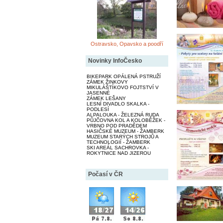
Ostravsko, Opavsko a poodří
Novinky InfoČesko
BIKEPARK OPÁLENÁ PSTRUŽÍ
ZÁMEK ŽINKOVY
MIKULÁŠTÍKOVO FOJTSTVÍ V
JASENNÉ
ZÁMEK LEŠANY
LESNÍ DIVADLO SKALKA -
PODLESÍ
ALPALOUKA - ŽELEZNÁ RUDA
PŮJČOVNA KOL A KOLOBĚŽEK -
VRBNO POD PRADĚDEM
HASIČSKÉ MUZEUM - ŽAMBERK
MUZEUM STARÝCH STROJŮ A
TECHNOLOGIÍ - ŽAMBERK
SKI AREÁL SACHROVKA -
ROKYTNICE NAD JIZEROU
Počasí v ČR