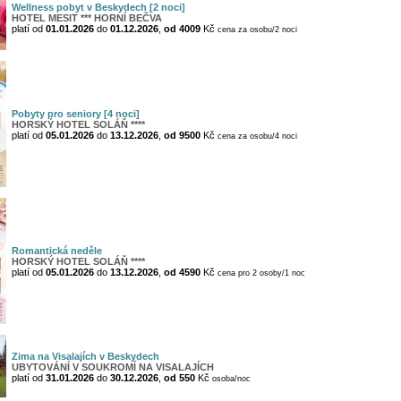
Wellness pobyt v Beskydech [2 noci]
HOTEL MESIT *** HORNÍ BEČVA
platí od
01.01.2026
do
01.12.2026
,
od 4009
Kč
cena za osobu/2 noci
Pobyty pro seniory [4 noci]
HORSKÝ HOTEL SOLÁŇ ****
platí od
05.01.2026
do
13.12.2026
,
od 9500
Kč
cena za osobu/4 noci
Romantická neděle
HORSKÝ HOTEL SOLÁŇ ****
platí od
05.01.2026
do
13.12.2026
,
od 4590
Kč
cena pro 2 osoby/1 noc
Zima na Visalajích v Beskydech
UBYTOVÁNÍ V SOUKROMÍ NA VISALAJÍCH
platí od
31.01.2026
do
30.12.2026
,
od 550
Kč
osoba/noc