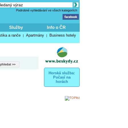
Podrobné vyhledávání ve všech kategoriích
Služby
Info o ČR
stika a ranče
Apartmány
Business hotely
|
|
Horská služba:
Počasí na
horách