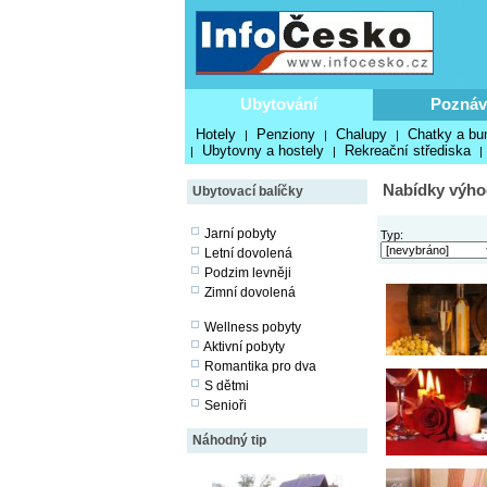
Ubytování
Poznáv
Hotely
Penziony
Chalupy
Chatky a bu
|
|
|
Ubytovny a hostely
Rekreační střediska
|
|
|
Nabídky výho
Ubytovací balíčky
Jarní pobyty
Typ:
Letní dovolená
Podzim levněji
Zimní dovolená
Wellness pobyty
Aktivní pobyty
Romantika pro dva
S dětmi
Senioři
Náhodný tip