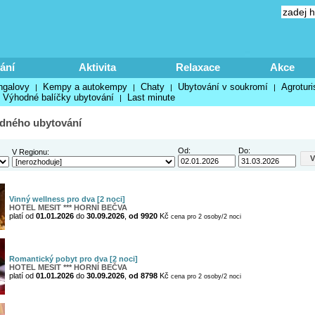
ání
Aktivita
Relaxace
Akce
ngalovy
Kempy a autokempy
Chaty
Ubytování v soukromí
Agroturi
|
|
|
|
Výhodné balíčky ubytování
Last minute
|
dného ubytování
Od:
Do:
V Regionu:
Vinný wellness pro dva [2 noci]
HOTEL MESIT *** HORNÍ BEČVA
platí od
01.01.2026
do
30.09.2026
,
od 9920
Kč
cena pro 2 osoby/2 noci
Romantický pobyt pro dva [2 noci]
HOTEL MESIT *** HORNÍ BEČVA
platí od
01.01.2026
do
30.09.2026
,
od 8798
Kč
cena pro 2 osoby/2 noci