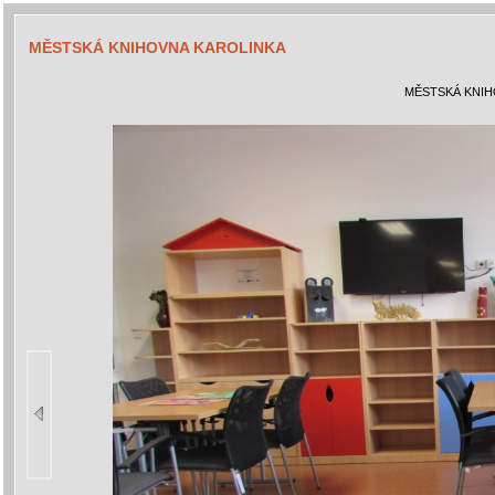
MĚSTSKÁ KNIHOVNA KAROLINKA
MĚSTSKÁ KNIH