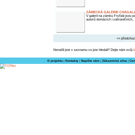
ZÁMECKÁ GALERIE CHAGALL
V galerii na zámku Fryštát jsou
autorů domácích i zahraničních, .
<< předchoz
Nenašli jste v seznamu co jste hledali? Dejte nám svůj
t
O projektu
|
Kontakty
|
Napište nám
|
Zákaznická zóna
|
Cen