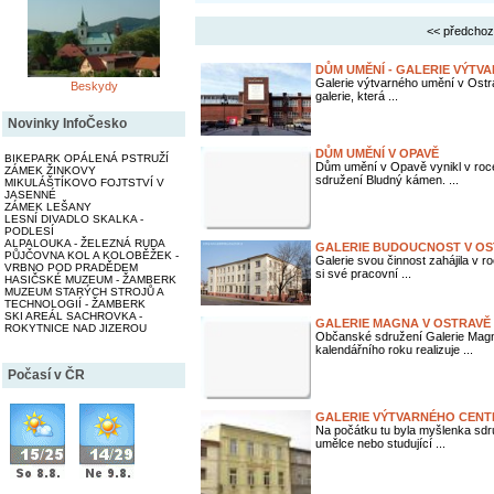
<< předchoz
DŮM UMĚNÍ - GALERIE VÝTV
Galerie výtvarného umění v Ostr
Beskydy
galerie, která ...
Novinky InfoČesko
DŮM UMĚNÍ V OPAVĚ
BIKEPARK OPÁLENÁ PSTRUŽÍ
Dům umění v Opavě vynikl v roce
ZÁMEK ŽINKOVY
sdružení Bludný kámen. ...
MIKULÁŠTÍKOVO FOJTSTVÍ V
JASENNÉ
ZÁMEK LEŠANY
LESNÍ DIVADLO SKALKA -
PODLESÍ
ALPALOUKA - ŽELEZNÁ RUDA
GALERIE BUDOUCNOST V OS
PŮJČOVNA KOL A KOLOBĚŽEK -
Galerie svou činnost zahájila v 
VRBNO POD PRADĚDEM
si své pracovní ...
HASIČSKÉ MUZEUM - ŽAMBERK
MUZEUM STARÝCH STROJŮ A
TECHNOLOGIÍ - ŽAMBERK
SKI AREÁL SACHROVKA -
GALERIE MAGNA V OSTRAVĚ
ROKYTNICE NAD JIZEROU
Občanské sdružení Galerie Magna
kalendářního roku realizuje ...
Počasí v ČR
GALERIE VÝTVARNÉHO CEN
Na počátku tu byla myšlenka sdruž
umělce nebo studující ...