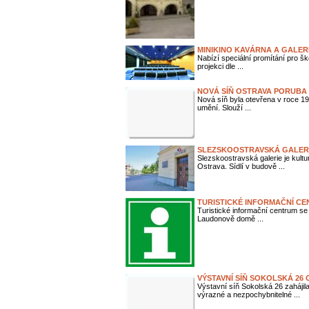
MINIKINO KAVÁRNA A GALER
Nabízí speciální promítání pro šk
projekci dle ...
NOVÁ SÍŇ OSTRAVA PORUBA
Nová síň byla otevřena v roce 1
umění. Slouží ...
SLEZSKOOSTRAVSKÁ GALER
Slezskoostravská galerie je kul
Ostrava. Sídlí v budově ...
TURISTICKÉ INFORMAČNÍ CE
Turistické informační centrum se
Laudonově domě ...
VÝSTAVNÍ SÍŇ SOKOLSKÁ 26
Výstavní síň Sokolská 26 zahájil
výrazné a nezpochybnitelné ...