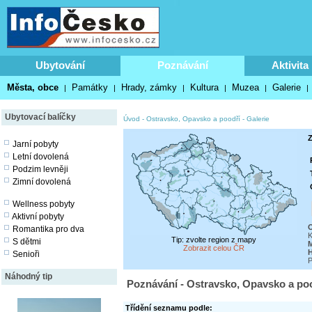
Ubytování
Poznávání
Aktivita
Města, obce
Památky
Hrady, zámky
Kultura
Muzea
Galerie
|
|
|
|
|
|
Ubytovací balíčky
Úvod
-
Ostravsko, Opavsko a poodří
-
Galerie
Z
Jarní pobyty
Letní dovolená
Podzim levněji
Zimní dovolená
Wellness pobyty
Aktivní pobyty
O
Romantika pro dva
K
Tip: zvolte region z mapy
S dětmi
M
Zobrazit celou ČR
Senioři
P
Náhodný tip
Poznávání - Ostravsko, Opavsko a poo
Třídění seznamu podle: