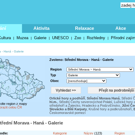
ání
Aktivita
Relaxace
Akce
Kultura
Muzea
Galerie
UNESCO
Zoo
Rozhledny
Přírodní zají
|
|
|
|
|
|
a - Haná
-
Galerie
Zvoleno: Střední Morava - Haná - Galerie
Region
Typ
Obec
Orlické hory a podhůří
,
Střední Morava Haná
,
Střední 
hl.m.
,
Střední Čechy severovýchod Polabí
,
Lužické hory 
volte region z mapy
středohoří a Žatecko
,
Hradecko a Podzvičínsko
,
Jižní Če
brazit celou ČR
Slovácko a Bílé Karpaty
,
Krušné hory a podkrušnohoří
,
B
Českomoravské pomezí
třední Morava - Haná - Galerie
odle:
Kategorie
Název
(123)
Region