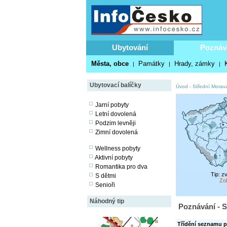
Ubytování
Poznáv
Města, obce
Památky
Hrady, zámky
|
|
|
Ubytovací balíčky
Úvod
-
Střední Morav
Jarní pobyty
Letní dovolená
Podzim levněji
Zimní dovolená
Wellness pobyty
Aktivní pobyty
Romantika pro dva
Tip: z
S dětmi
Zo
Senioři
Náhodný tip
Poznávání - S
Třídění seznamu p