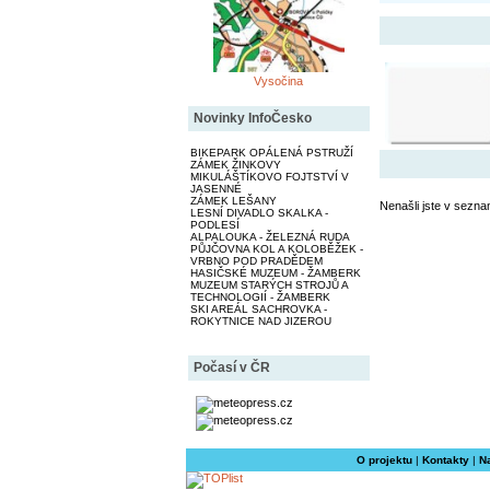
Vysočina
Novinky InfoČesko
BIKEPARK OPÁLENÁ PSTRUŽÍ
ZÁMEK ŽINKOVY
MIKULÁŠTÍKOVO FOJTSTVÍ V
JASENNÉ
ZÁMEK LEŠANY
Nenašli jste v sezna
LESNÍ DIVADLO SKALKA -
PODLESÍ
ALPALOUKA - ŽELEZNÁ RUDA
PŮJČOVNA KOL A KOLOBĚŽEK -
VRBNO POD PRADĚDEM
HASIČSKÉ MUZEUM - ŽAMBERK
MUZEUM STARÝCH STROJŮ A
TECHNOLOGIÍ - ŽAMBERK
SKI AREÁL SACHROVKA -
ROKYTNICE NAD JIZEROU
Počasí v ČR
O projektu
|
Kontakty
|
N