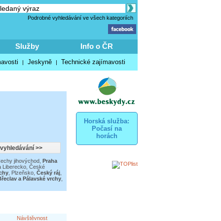
Podrobné vyhledávání ve všech kategoriích
Služby
Info o ČR
mavosti
Jeskyně
Technické zajímavosti
|
|
Horská služba:
Počasí na
horách
Čechy jihovýchod
,
Praha
a Liberecko
,
České
chy
,
Plzeňsko
,
Český ráj
,
řeclav a Pálavské vrchy
,
Návštěvnost