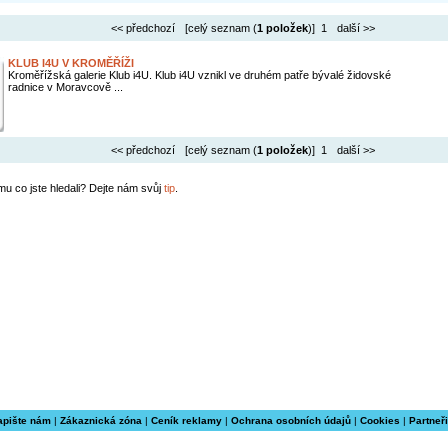
<< předchozí
[celý seznam (
1 položek
)] 1
další >>
KLUB I4U V KROMĚŘÍŽI
Kroměřížská galerie Klub i4U. Klub i4U vznikl ve druhém patře bývalé židovské
radnice v Moravcově ...
<< předchozí
[celý seznam (
1 položek
)] 1
další >>
mu co jste hledali? Dejte nám svůj
tip
.
apište nám
|
Zákaznická zóna
|
Ceník reklamy
|
Ochrana osobních údajů
|
Cookies
|
Partneři