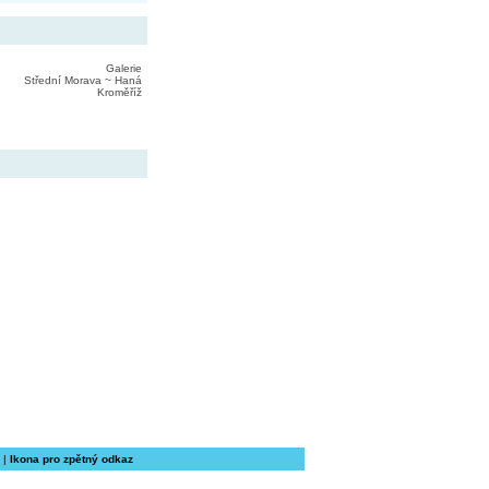
Galerie
Střední Morava ~ Haná
Kroměříž
|
Ikona pro zpětný odkaz