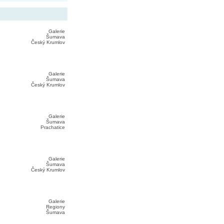
Galerie
Šumava
Český Krumlov
Galerie
Šumava
Český Krumlov
Galerie
Šumava
Prachatice
Galerie
Šumava
Český Krumlov
Galerie
Regiony
Šumava