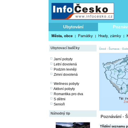
Ubytování
Poznáv
Města, obce
Památky
Hrady, zámky
|
|
|
Ubytovací balíčky
Úvod
-
Šumava
-
Gale
Jarní pobyty
Letní dovolená
Podzim levněji
Zimní dovolená
Wellness pobyty
Aktivní pobyty
Romantika pro dva
Tip: z
S dětmi
Zo
Senioři
Náhodný tip
Poznávání - Š
Třídění seznamu p