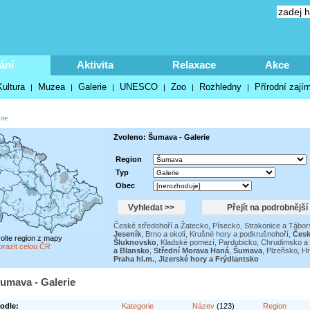
ání
Aktivita
Relaxace
Akce
Kultura
Muzea
Galerie
UNESCO
Zoo
Rozhledny
Přírodní zají
|
|
|
|
|
|
rie
Zvoleno: Šumava - Galerie
Region
Typ
Obec
České středohoří a Žatecko
,
Písecko, Strakonice a Tábor
Jeseník
,
Brno a okolí
,
Krušné hory a podkrušnohoří
,
Česk
volte region z mapy
Šluknovsko
,
Kladské pomezí
,
Pardubicko, Chrudimsko a 
brazit celou ČR
a Blansko
,
Střední Morava Haná
,
Šumava
,
Plzeňsko
,
Hr
Praha hl.m.
,
Jizerské hory a Frýdlantsko
umava - Galerie
odle:
Kategorie
Název
(123)
Region