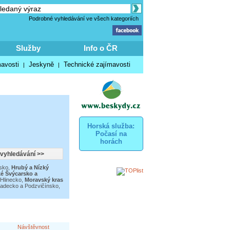
Podrobné vyhledávání ve všech kategoriích
Služby
Info o ČR
mavosti
Jeskyně
Technické zajímavosti
|
|
Horská služba:
Počasí na
horách
sko
,
Hrubý a Nízký
é Švýcarsko a
Hlinecko
,
Moravský kras
adecko a Podzvičínsko
,
Návštěvnost