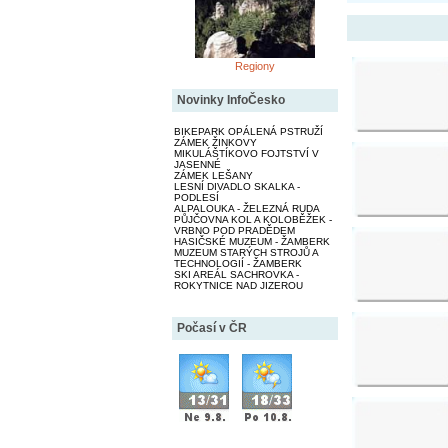
Regiony
Novinky InfoČesko
BIKEPARK OPÁLENÁ PSTRUŽÍ
ZÁMEK ŽINKOVY
MIKULÁŠTÍKOVO FOJTSTVÍ V
JASENNÉ
ZÁMEK LEŠANY
LESNÍ DIVADLO SKALKA -
PODLESÍ
ALPALOUKA - ŽELEZNÁ RUDA
PŮJČOVNA KOL A KOLOBĚŽEK -
VRBNO POD PRADĚDEM
HASIČSKÉ MUZEUM - ŽAMBERK
MUZEUM STARÝCH STROJŮ A
TECHNOLOGIÍ - ŽAMBERK
SKI AREÁL SACHROVKA -
ROKYTNICE NAD JIZEROU
Počasí v ČR