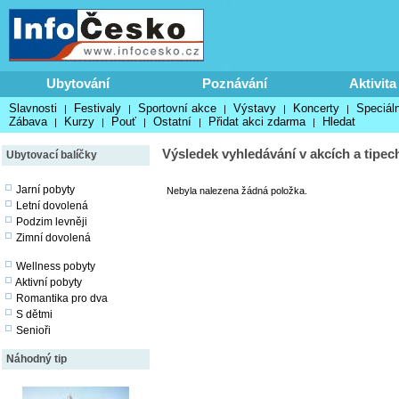
Ubytování
Poznávání
Aktivita
Slavnosti
Festivaly
Sportovní akce
Výstavy
Koncerty
Speciáln
|
|
|
|
|
Zábava
Kurzy
Pouť
Ostatní
Přidat akci zdarma
Hledat
|
|
|
|
|
Výsledek vyhledávání v akcích a tipec
Ubytovací balíčky
Jarní pobyty
Nebyla nalezena žádná položka.
Letní dovolená
Podzim levněji
Zimní dovolená
Wellness pobyty
Aktivní pobyty
Romantika pro dva
S dětmi
Senioři
Náhodný tip