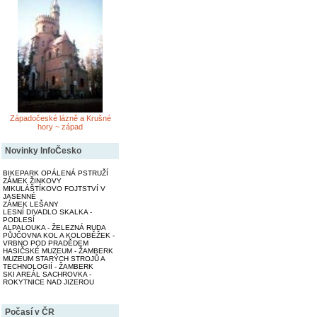
Západočeské lázně a Krušné
hory ~ západ
Novinky InfoČesko
BIKEPARK OPÁLENÁ PSTRUŽÍ
ZÁMEK ŽINKOVY
MIKULÁŠTÍKOVO FOJTSTVÍ V
JASENNÉ
ZÁMEK LEŠANY
LESNÍ DIVADLO SKALKA -
PODLESÍ
ALPALOUKA - ŽELEZNÁ RUDA
PŮJČOVNA KOL A KOLOBĚŽEK -
VRBNO POD PRADĚDEM
HASIČSKÉ MUZEUM - ŽAMBERK
MUZEUM STARÝCH STROJŮ A
TECHNOLOGIÍ - ŽAMBERK
SKI AREÁL SACHROVKA -
ROKYTNICE NAD JIZEROU
Počasí v ČR